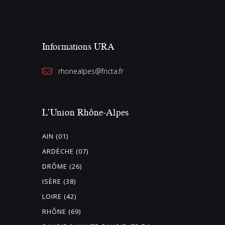
e
s
É
Informations URA
v
è
rhonealpes@fncta.fr
n
e
L’Union Rhône-Alpes
m
e
AIN (01)
n
ARDÈCHE (07)
t
DRÔME (26)
s
ISÈRE (38)
LOIRE (42)
RHÔNE (69)