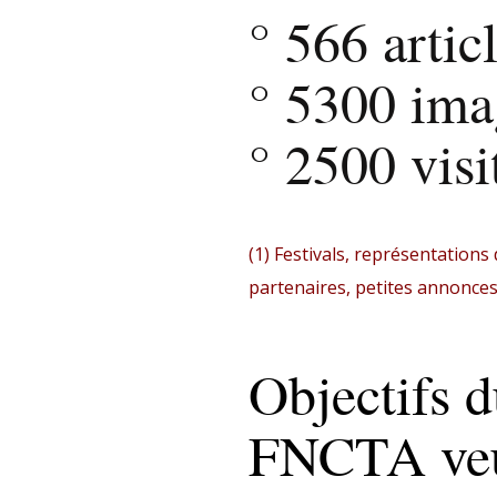
° 566 arti
° 5300 ima
° 2500 vis
(1)
Festivals, représentation
partenaires, petites annonce
Objectifs d
FNCTA veut 