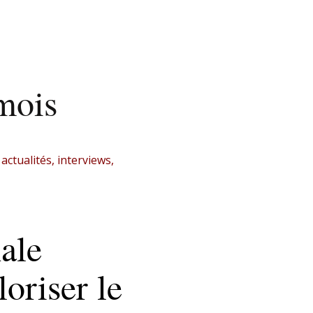
)
mois
ctualités, interviews,
nale
oriser le