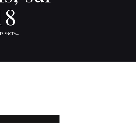
18
E FNCTA...