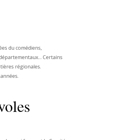
rnées du comédiens,
és départementaux… Certains
tières régionales.
s années.
voles