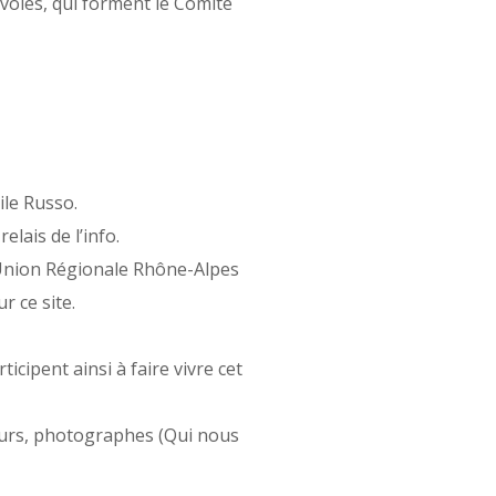
voles, qui forment le Comité
ile Russo.
elais de l’info.
’Union Régionale Rhône-Alpes
r ce site.
icipent ainsi à faire vivre cet
teurs, photographes (Qui nous