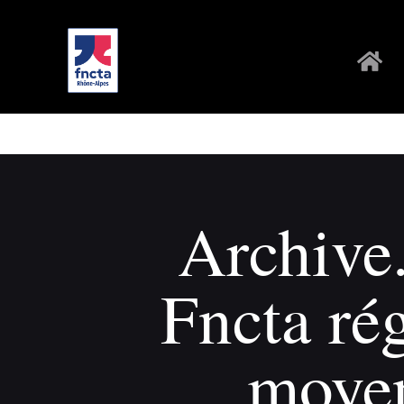
Archive.
Fncta rég
moyen