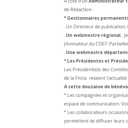
A côté d’un
Administrateur 
de Rédaction :
° Gestionnaires permanents.
. Un Directeur de publication
.
Un webmestre régional.
Je
(Animateur du CD07. Partiellem
.
Une webmestre départemen
° Les Présidentes et Prési
Les Président(e)s des Comité
de la Fncta relaient l’actualit
A cette douzaine de bénévole
° Les compagnies et organisate
espace de communication. Voi
° Les collaborateurs occasion
permettent de diffuser leurs