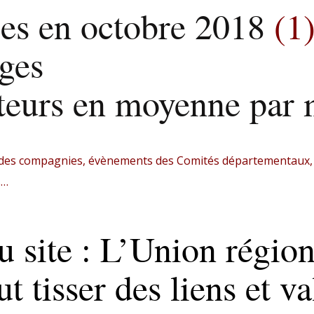
cles en octobre 2018
(1
ges
iteurs en moyenne par 
s des compagnies, évènements des Comités départementaux, a
s…
u site : L’Union régio
tisser des liens et val