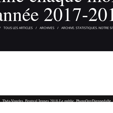
'année 2017-20
TOUS LES ARTICLES
ARCHIVES
ARCHIVE. STATISTIQUES. NOTRE SIT
Théa-Vourles. Festival Jeunes 2018-Le public. PhotoGuyDieppedalle