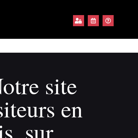
otre site
siteurs en
s, sur