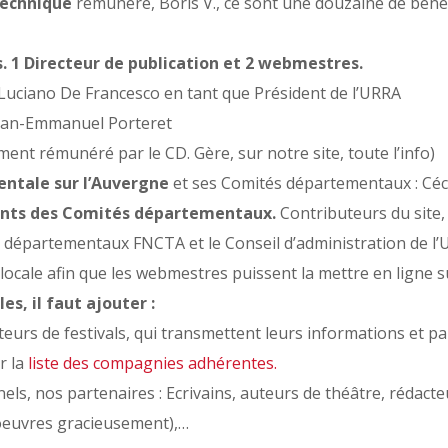
technique
rémunéré, Boris V., ce sont une douzaine de béné
 1 Directeur de publication et 2 webmestres.
. Luciano De Francesco en tant que Président de l’URRA
an-Emmanuel Porteret
ent rémunéré par le CD. Gère, sur notre site, toute l’info)
tale sur l’Auvergne
et ses Comités départementaux : Céc
dents des Comités départementaux.
Contributeurs du site, r
s départementaux FNCTA et le Conseil d’administration de l
é locale afin que les webmestres puissent la mettre en ligne su
s, il faut ajouter :
urs de festivals, qui transmettent leurs informations et part
r la
liste des compagnies adhérentes.
nels, nos partenaires : Ecrivains, auteurs de théâtre, rédac
 oeuvres gracieusement),…