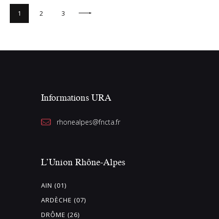
1
>
2
3
Informations URA
rhonealpes@fncta.fr
L’Union Rhône-Alpes
AIN (01)
ARDÈCHE (07)
DRÔME (26)