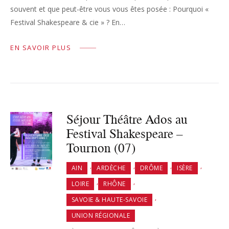
souvent et que peut-être vous vous êtes posée : Pourquoi «
Festival Shakespeare & cie » ? En…
EN SAVOIR PLUS
Séjour Théâtre Ados au
Festival Shakespeare –
Tournon (07)
,
,
,
,
AIN
ARDÈCHE
DRÔME
ISÈRE
,
,
LOIRE
RHÔNE
,
SAVOIE & HAUTE-SAVOIE
UNION RÉGIONALE