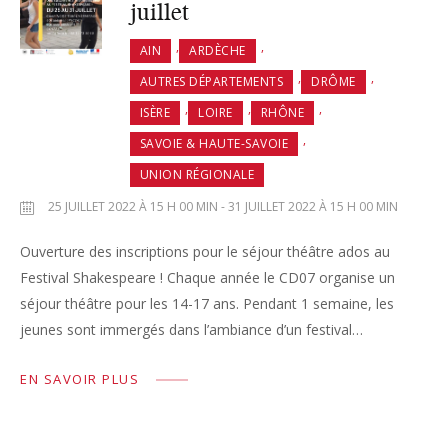
juillet
,
,
AIN
ARDÈCHE
,
,
AUTRES DÉPARTEMENTS
DRÔME
,
,
,
ISÈRE
LOIRE
RHÔNE
,
SAVOIE & HAUTE-SAVOIE
UNION RÉGIONALE
25 JUILLET 2022 À 15 H 00 MIN - 31 JUILLET 2022 À 15 H 00 MIN
Ouverture des inscriptions pour le séjour théâtre ados au
Festival Shakespeare ! Chaque année le CD07 organise un
séjour théâtre pour les 14-17 ans. Pendant 1 semaine, les
jeunes sont immergés dans l’ambiance d’un festival…
EN SAVOIR PLUS