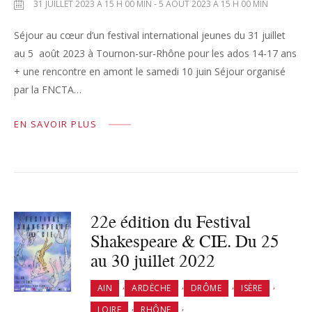
31 JUILLET 2023 À 15 H 00 MIN - 5 AOÛT 2023 À 15 H 00 MIN
Séjour au cœur d’un festival international jeunes du 31 juillet
au 5 août 2023 à Tournon-sur-Rhône pour les ados 14-17 ans
+ une rencontre en amont le samedi 10 juin Séjour organisé
par la FNCTA…
EN SAVOIR PLUS
22e édition du Festival
Shakespeare & CIE. Du 25
au 30 juillet 2022
,
,
,
,
AIN
ARDÈCHE
DRÔME
ISÈRE
,
,
LOIRE
RHÔNE