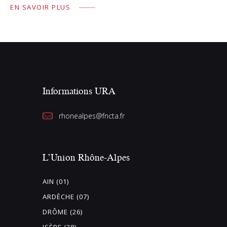
EN SAVOIR PLUS
Informations URA
rhonealpes@fncta.fr
L’Union Rhône-Alpes
AIN (01)
ARDÈCHE (07)
DRÔME (26)
ISÈRE (38)