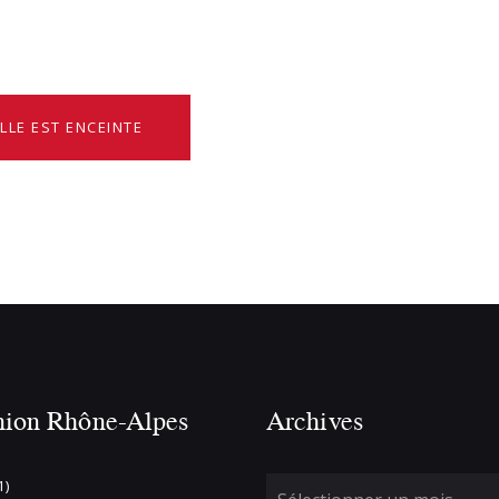
LLE EST ENCEINTE
nion Rhône-Alpes
Archives
1)