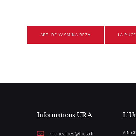
ART. DE YASMINA REZA
LA PUCE
Informations URA
L’U
AIN (0
rhonealpes@fncta.fr