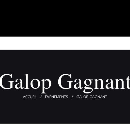
À propos
Adhérents
Évènements
Actualités
Contact
Galop Gagnan
ACCUEIL
ÉVÈNEMENTS
GALOP GAGNANT