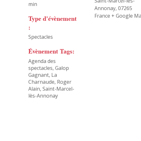
Saint-Marcel-lès-
min
Annonay
,
07265
France
+ Google M
Type d'évènement
:
Spectacles
Évènement Tags:
Agenda des
spectacles
,
Galop
Gagnant
,
La
Charnaude
,
Roger
Alain
,
Saint-Marcel-
lès-Annonay