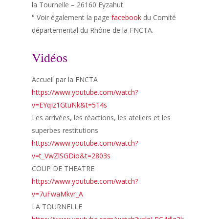
la Tournelle – 26160 Eyzahut
° Voir également la page
facebook
du Comité
départemental du Rhône de la FNCTA.
Vidéos
Accueil par la FNCTA
https://www.youtube.com/watch?
v=EYqIz1GtuNk&t=514s
Les arrivées, les réactions, les ateliers et les
superbes restitutions
https://www.youtube.com/watch?
v=t_VwZlSGDio&t=2803s
COUP DE THEATRE
https://www.youtube.com/watch?
v=7uFwaMkvr_A
LA TOURNELLE