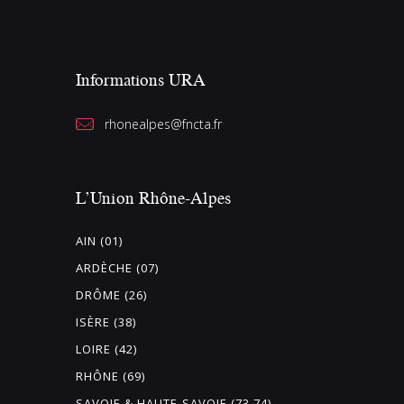
Informations URA
rhonealpes@fncta.fr
L’Union Rhône-Alpes
AIN (01)
ARDÈCHE (07)
DRÔME (26)
ISÈRE (38)
LOIRE (42)
RHÔNE (69)
SAVOIE & HAUTE-SAVOIE (73 74)