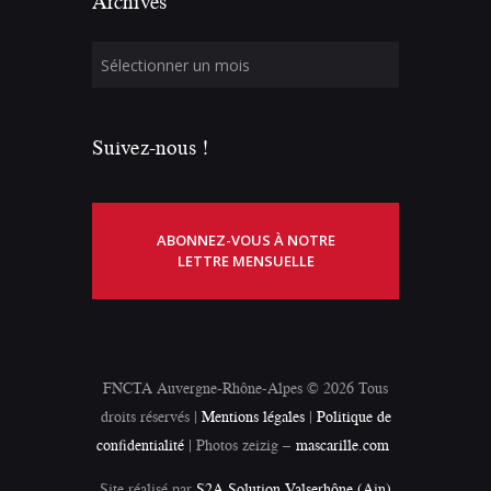
Archives
Suivez-nous !
ABONNEZ-VOUS À NOTRE
LETTRE MENSUELLE
FNCTA Auvergne-Rhône-Alpes © 2026 Tous
droits réservés |
Mentions légales
|
Politique de
confidentialité
| Photos zeizig –
mascarille.com
Site réalisé par
S2A Solution Valserhône (Ain)