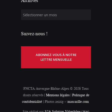
Archives
Suivez-nous !
ABONNEZ-VOUS À NOTRE
LETTRE MENSUELLE
FNCTA Auvergne-Rhône-Alpes © 2026 Tous
droits réservés |
Mentions légales
|
Politique de
confidentialité
| Photos zeizig –
mascarille.com
Site réalisé par
S2A Solution Valserhône (Ain)