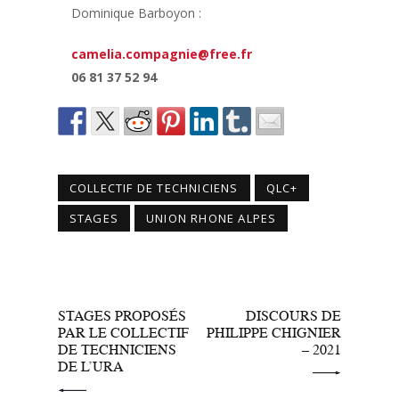
Dominique Barboyon :
camelia.compagnie@free.fr
06 81 37 52 94
COLLECTIF DE TECHNICIENS
QLC+
STAGES
UNION RHONE ALPES
PRÉCÉDENT
SUIVANT
STAGES PROPOSÉS
DISCOURS DE
PAR LE COLLECTIF
PHILIPPE CHIGNIER
DE TECHNICIENS
– 2021
DE L’URA