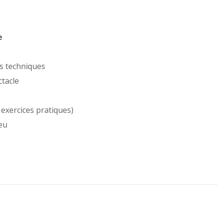
e
ns techniques
ctacle
exercices pratiques)
feu