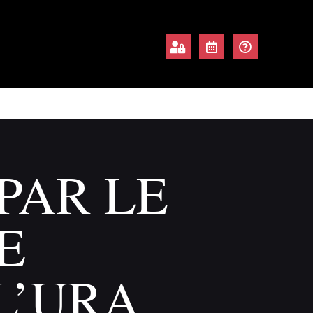
PAR LE
E
L’URA