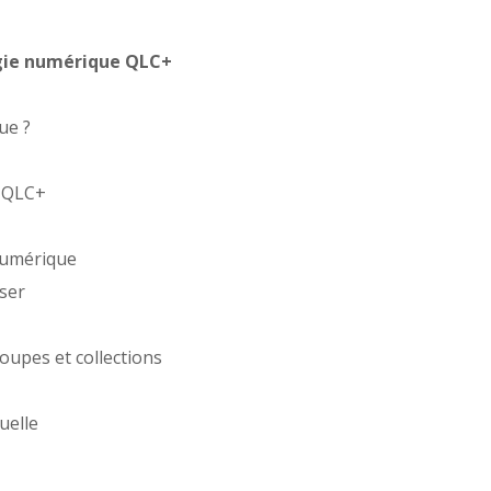
égie numérique QLC+
ue ?
e QLC+
 numérique
iser
oupes et collections
tuelle