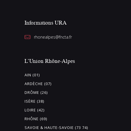
s
É
Informations URA
v
è
rhonealpes@fncta.fr
n
e
m
L’Union Rhône-Alpes
e
AIN (01)
n
ARDÈCHE (07)
t
DRÔME (26)
s
ISÈRE (38)
LOIRE (42)
RHÔNE (69)
SAVOIE & HAUTE-SAVOIE (73 74)