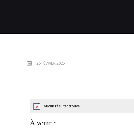
26 FÉVRIER 2025
Aucun résultat trouvé.
À venir
S