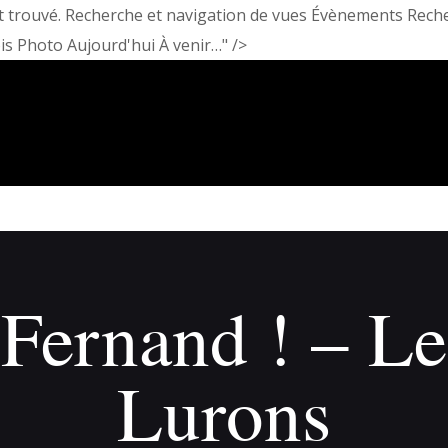
À propos
t trouvé. Recherche et navigation de vues Évènements Reche
 Photo Aujourd'hui À venir…" />
Adhérents
Évènements
Actualités
Contact
 Fernand ! – Le
Lurons