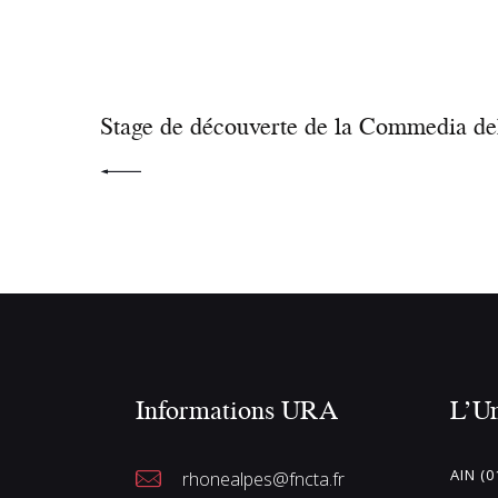
PRÉCÉDENT
Stage de découverte de la Commedia del
Informations URA
L’U
AIN (0
rhonealpes@fncta.fr