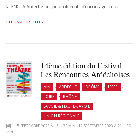
la FNCTA Ardèche ont pour objectifs d’encourager tous…
EN SAVOIR PLUS
14ème édition du Festival
Les Rencontres Ardéchoises
,
,
,
,
AIN
ARDÈCHE
DRÔME
ISÈRE
,
,
LOIRE
RHÔNE
,
SAVOIE & HAUTE-SAVOIE
UNION RÉGIONALE
15 SEPTEMBRE 2023 À 18 H 30 MIN - 17 SEPTEMBRE 2023 À 21 H 30
MIN