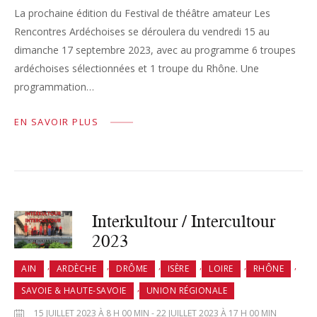
La prochaine édition du Festival de théâtre amateur Les
Rencontres Ardéchoises se déroulera du vendredi 15 au
dimanche 17 septembre 2023, avec au programme 6 troupes
ardéchoises sélectionnées et 1 troupe du Rhône. Une
programmation…
EN SAVOIR PLUS
Interkultour / Intercultour
2023
,
,
,
,
,
,
AIN
ARDÈCHE
DRÔME
ISÈRE
LOIRE
RHÔNE
,
SAVOIE & HAUTE-SAVOIE
UNION RÉGIONALE
15 JUILLET 2023 À 8 H 00 MIN - 22 JUILLET 2023 À 17 H 00 MIN