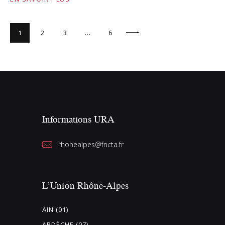
1
2
3
>
…
6
Informations URA
rhonealpes@fncta.fr
L’Union Rhône-Alpes
AIN (01)
ARDÈCHE (07)